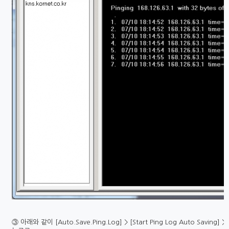
③ 아래와 같이 [Auto.Save.Ping.Log] > [Start Ping Log Auto Saving] > [A